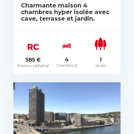
Charmante maison 4
chambres hyper isolée avec
cave, terrasse et jardin.
rix: Pas de prix spécifié
4
1
585 €
Chambre(s)
Jardin
Revenu cadastral
VOIR LES DÉTAILS