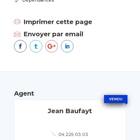
Dépendances
N
Imprimer cette page
Envoyer par email




Agent
VENDU
VENDU
VENDU
Jean Baufayt
04 225 03 03
