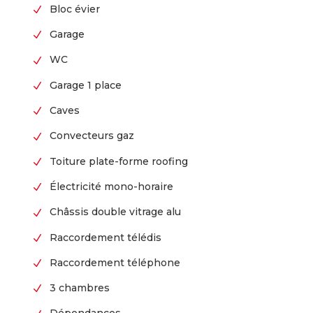
Bloc évier
N
Garage
N
WC
N
Garage 1 place
N
Caves
N
Convecteurs gaz
N
Toiture plate-forme roofing
N
Électricité mono-horaire
N
Châssis double vitrage alu
N
Raccordement télédis
N
Raccordement téléphone
N
3 chambres
N