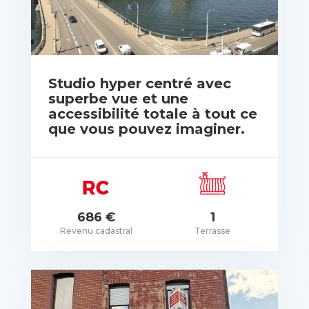
Studio hyper centré avec
superbe vue et une
accessibilité totale à tout ce
que vous pouvez imaginer.
rix: Pas de prix spécifié
686 €
1
Revenu cadastral
Terrasse
VOIR LES DÉTAILS