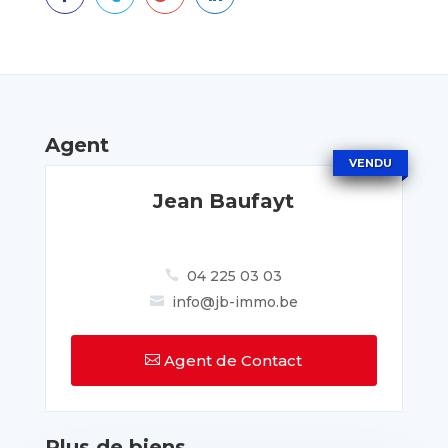
Agent
VENDU
VENDU
VENDU
Jean Baufayt
04 225 03 03

info@jb-immo.be

Agent de Contact

Plus de biens