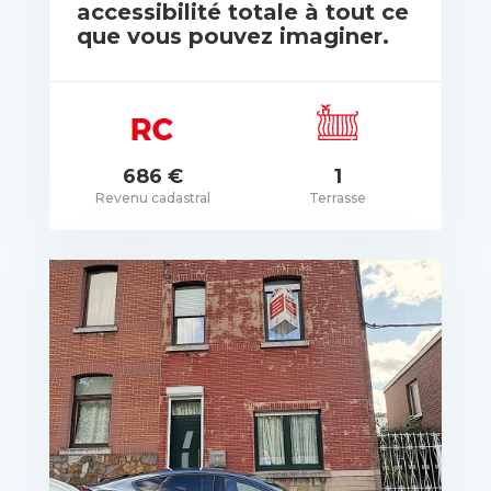
accessibilité totale à tout ce
que vous pouvez imaginer.
rix: Pas de prix spécifié
686 €
1
Revenu cadastral
Terrasse
VOIR LES DÉTAILS