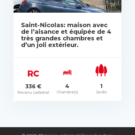
Saint-Nicolas: maison avec
de l’aisance et équipée de 4
très grandes chambres et
d’un joli extérieur.
rix: Pas de prix spécifié
4
1
336 €
Chambre(s)
Jardin
Revenu cadastral
VOIR LES DÉTAILS