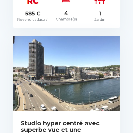
rix: Pas de prix spécifié
4
1
585 €
Chambre(s)
Jardin
Revenu cadastral
VOIR LES DÉTAILS
Studio hyper centré avec
superbe vue et une