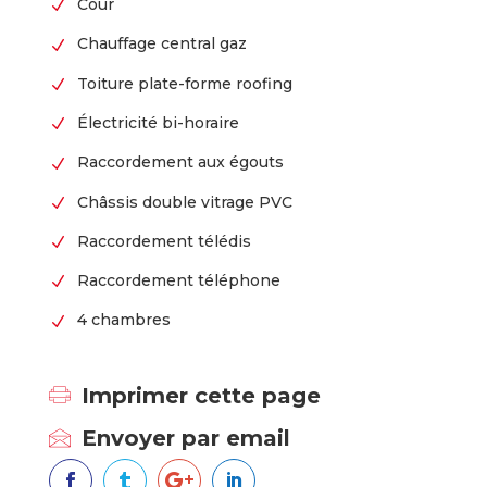
Cour
N
Chauffage central gaz
N
Toiture plate-forme roofing
N
Électricité bi-horaire
N
Raccordement aux égouts
N
Châssis double vitrage PVC
N
Raccordement télédis
N
Raccordement téléphone
N
4 chambres
N
Imprimer cette page
Envoyer par email



